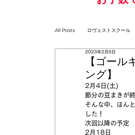
All Posts
ロヴェストスクール
2023年2月6日
土曜日GKスクール
日曜ス
【ゴール
ング】
U-11
U-10
U-9
U
2月4日(土)
節分の豆まきが終
そんな中、ほん
した！
次回以降の予定
2月18日