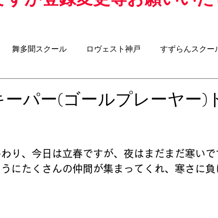
舞多聞スクール
ロヴェスト神戸
すずらんスクー
クール
アジリティスクール
ウォーキングサッカー
キーパー(ゴールプレーヤー)
-8
U-7
U-6
BOSS ROOM（昌子力コラム）
わり、今日は立春ですが、夜はまだまだ寒いです
とうにたくさんの仲間が集まってくれ、寒さに負