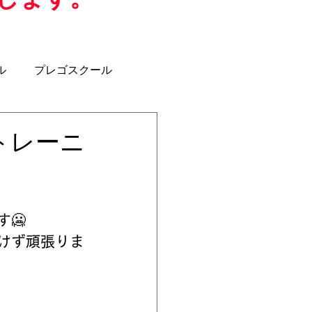
ル
プレゴスクール
ジュニアユース
U-12
トレーニ
クラブコーチ
🥶
けず頑張りま