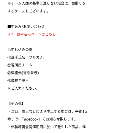
※チーム入団の基準に達しない場合は、お断りを
するケースもございます。
■申込み/お問い合わせ
HP　お申込みページはこちら
お申し込みの際
①選手氏名（フリガナ）　
②現所属チーム　
③連絡先(電話番号)　
④体験希望日 
をご入力ください。
【その他】
・当日、雨天などにより中止する場合は、午後15
時までにFacebookにてお知らせ致します。
・体験練習会開催期間に於いて発生した事故、怪