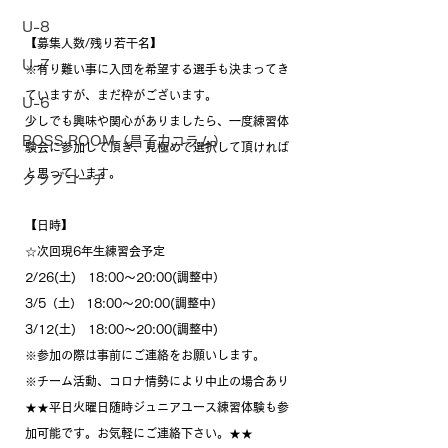
U-8
【募集人数/残り若干名】
U-7
※有り難い事に入団を希望する選手も決まってき
ていますが、まだ枠がございます。
U-6
少しでも興味や関心がありましたら、一度練習体
BOSS ROOM（昌子力コラム）
験会に参加して頂き、見極めて選択して頂ければ
と思っています。
クラブコーチ
【日時】
☆次回現6年生練習会予定
2/26(土)　18:00〜20:00(調整中）
3/5（土） 18:00〜20:00(調整中）
3/12(土)　18:00〜20:00(調整中)
※参加の際は事前にご連絡をお願いします。
※チーム活動、コロナ情勢により中止の場合あり
★★平日火曜日随時ジュニアユース練習体験も参
加可能です。お気軽にご連絡下さい。★★