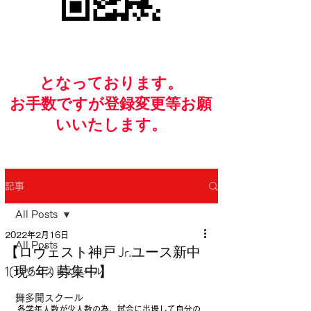
​となっております。
お手数ですが​登録変更等お願
いいたします。
記事
All Posts
2022年2月16日
All Posts
【ロヴェスト神戸 Jr.ユース新中
1(現6年) 募集中】
ロヴェストスクール
舞多聞スクール
各学年人数が少人数の為、試合に出場して自分の