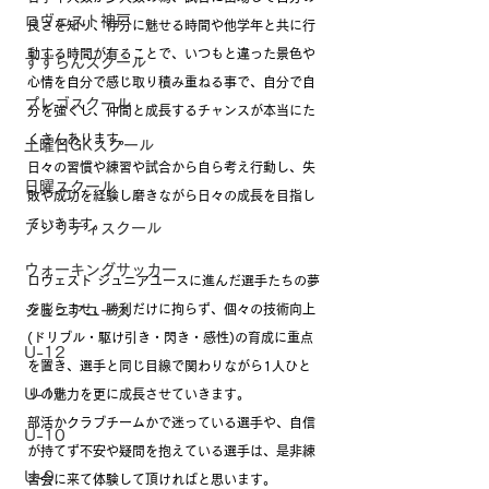
ロヴェスト神戸
良さを知り、存分に魅せる時間や他学年と共に行
動する時間が有ることで、いつもと違った景色や
すずらんスクール
心情を自分で感じ取り積み重ねる事で、自分で自
プレゴスクール
分を強くし、仲間と成長するチャンスが本当にた
くさんあります。
土曜日GKスクール
日々の習慣や練習や試合から自ら考え行動し、失
日曜スクール
敗や成功を経験し磨きながら日々の成長を目指し
ていきます。
アジリティスクール
ウォーキングサッカー
ロヴェスト ジュニアユースに進んだ選手たちの夢
を膨らませ、勝利だけに拘らず、個々の技術向上
ジュニアユース
(ドリブル・駆け引き・閃き・感性)の育成に重点
U-12
を置き、選手と同じ目線で関わりながら1人ひと
U-11
りの魅力を更に成長させていきます。
部活かクラブチームかで迷っている選手や、自信
U-10
が持てず不安や疑問を抱えている選手は、是非練
U-9
習会に来て体験して頂ければと思います。