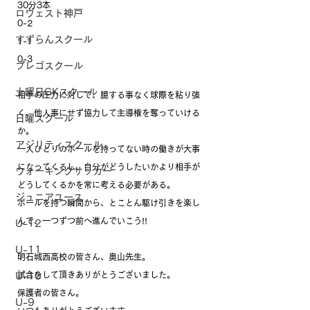
30分3本
ロヴェスト神戸
0-2
すずらんスクール
1-1
0-3
プレゴスクール
土曜日GKスクール
相手の圧力に対して、臆する事なく球際を粘り強
く、他人事にせず協力して主導権を奪っていける
日曜スクール
か。
アジリティスクール
一人ひとりのボールを持ってない時の働きが大事
になってくるし、自分がどうしたいかより相手が
ウォーキングサッカー
どうしてくるかを常に考える必要がある。
ジュニアユース
ボールを持つ瞬間から、とことん駆け引きを楽し
んで、一つずつ前へ進んでいこう!!
U-12
U-11
明石城西高校の皆さん、奥山先生。
試合をして頂きありがとうございました。
U-10
保護者の皆さん。
U-9