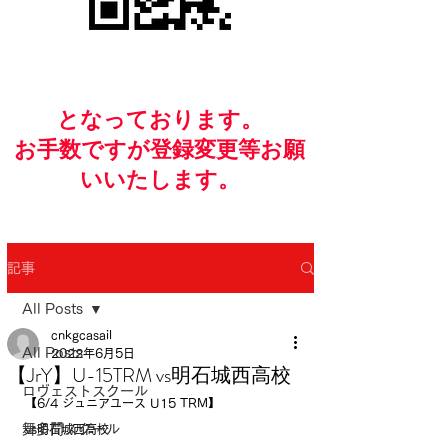
​となっております。
お手数ですが​登録変更等お願
いいたします。
記事
All Posts
cnkgcasail
All Posts
2022年6月5日
【JrY】U-15TRM vs明石城西高校
ロヴェストスクール
【6/4 ジュニアユース U15 TRM】
舞多聞スクール
vs明石城西高校