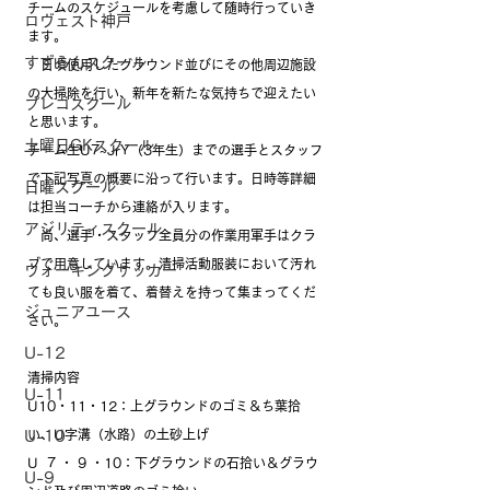
チームのスケジュールを考慮して随時行っていき
ロヴェスト神戸
ます。
すずらんスクール
　日頃使用したグラウンド並びにその他周辺施設
の大掃除を行い、新年を新たな気持ちで迎えたい
プレゴスクール
と思います。
土曜日GKスクール
チーム生U7~JrY（3年生）までの選手とスタッフ
で下記写真の概要に沿って行います。日時等詳細
日曜スクール
は担当コーチから連絡が入ります。
アジリティスクール
   尚、選手・スタッフ全員分の作業用軍手はクラ
ブで用意しています。清掃活動服装において汚れ
ウォーキングサッカー
ても良い服を着て、着替えを持って集まってくだ
ジュニアユース
さい。
U-12
清掃内容
U-11
U10・11・12：上グラウンドのゴミ＆ち葉拾
い、U字溝（水路）の土砂上げ
U-10
U  7 ・ 9 ・10：下グラウンドの石拾い＆グラウ
U-9