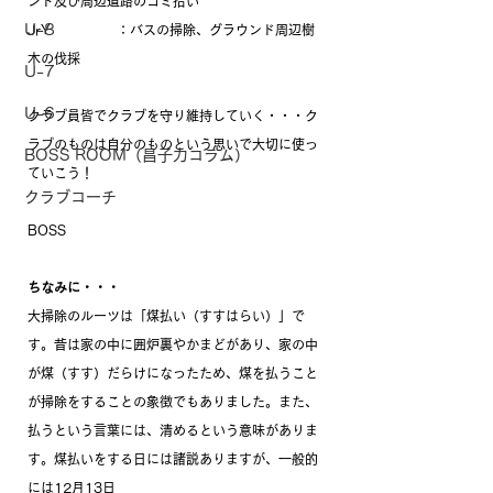
ンド及び周辺道路のゴミ拾い
U-8
JrY　　　　　：バスの掃除、グラウンド周辺樹
木の伐採
U-7
U-6
クラブ員皆でクラブを守り維持していく・・・ク
ラブのものは自分のものという思いで大切に使っ
BOSS ROOM（昌子力コラム）
ていこう！
クラブコーチ
BOSS
ちなみに・・・
大掃除のルーツは「煤払い（すすはらい）」で
す。昔は家の中に囲炉裏やかまどがあり、家の中
が煤（すす）だらけになったため、煤を払うこと
が掃除をすることの象徴でもありました。また、
払うという言葉には、清めるという意味がありま
す。煤払いをする日には諸説ありますが、一般的
には12月13日