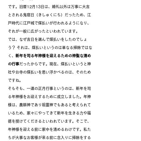
です。旧暦12月13日は、婚礼以外は万事に大吉
とされる鬼宿日（きしゅくにち）だったため、江
戸時代に江戸城で煤払いが行われるようになり、
それが一般に広がったといわれています。
では、なぜ吉日を選んで煤払いをしたのでしょ
う？ それは、煤払いというのは単なる掃除ではな
く、
新年を司る年神様を迎えるための神聖な清め
の行事
だったからです。現在、煤払いというと神
社やお寺の煤払いを思い浮かべるのは、そのため
ですね。
そもそも、一連の正月行事というのは、新年を司
る年神様をお迎えするために成立しました。年神
様は、農耕神であり祖霊神でもあると考えられて
いるため、家々にやってきて新年を生きる力や福
徳を授けてくださるといわれています。そこで、
年神様を迎える前に家中を清めるわけです。私た
ちが大事なお客様が来る前に念入りに掃除をする