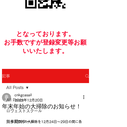
​となっております。
お手数ですが​登録変更等お願
いいたします。
記事
All Posts
cnkgcasail
All Posts
2022年12月20日
年末年始の大掃除のお知らせ！
ロヴェストスクール
舞多聞スクール
年末恒例の大掃除を12月24日～29日の間に各