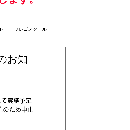
ル
プレゴスクール
ジュニアユース
U-12
止のお知
クラブコーチ
ドにて実施予定
催のため中止