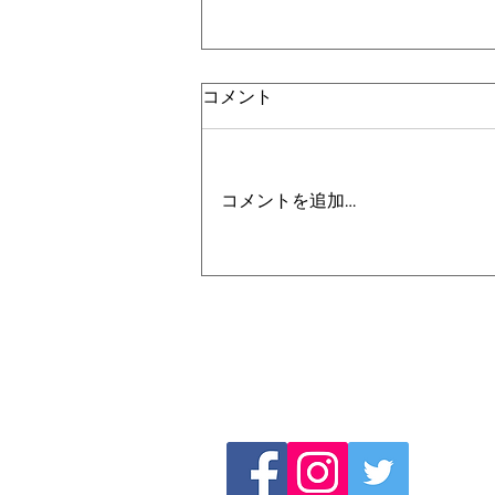
【ホームページ停止のお知ら
コメント
せ】
2023.4.1より、このホームペー
ジは停止をしております。 新し
コメントを追加…
いホームページは
https://www.casailfc.com とな
って おりますのでご確認のほど
お願いいたします。