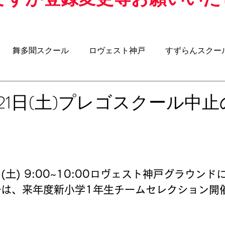
舞多聞スクール
ロヴェスト神戸
すずらんスクー
クール
アジリティスクール
ウォーキングサッカー
1月21日(土)プレゴスクール中
-8
U-7
U-6
BOSS ROOM（昌子力コラム）
日(土) 9:00~10:00ロヴェスト神戸グラウン
ルは、来年度新小学1年生チームセレクション開