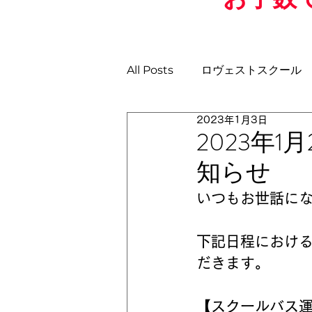
All Posts
ロヴェストスクール
2023年1月3日
土曜日GKスクール
日曜ス
2023年
知らせ
U-11
U-10
U-9
U
いつもお世話に
下記日程におけ
だきます。
【スクールバス