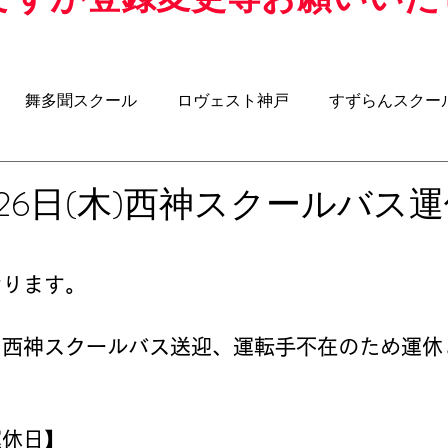
舞多聞スクール
ロヴェスト神戸
すずらんスクー
クール
アジリティスクール
ウォーキングサッカー
1月26日(木)西神スクールバス
-8
U-7
U-6
BOSS ROOM（昌子力コラム）
なります。
る西神スクールバス送迎、運転手不在のため運休
運休日】