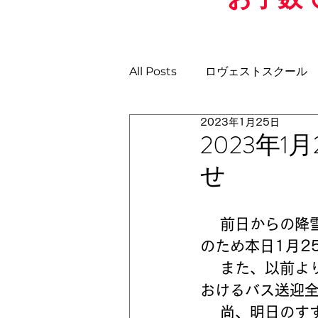
All Posts
ロヴェストスクール
2023年1月25日
土曜日GKスクール
日曜ス
2023年
せ
U-11
U-10
U-9
U
    前日からの降雪の影響によりグラウンドコンディション不良及び電気修理
のため本日1月2
    また、以前よりご連絡しておりますが、明日1月26日(木)西神スクールに
おけるバス送迎
    尚、明