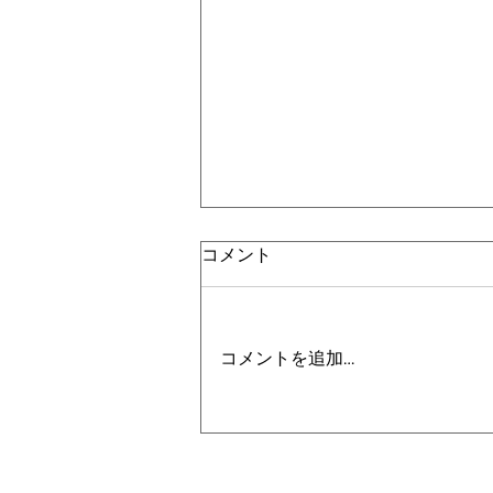
コメント
コメントを追加…
【各スクールバス 送迎時刻改
編のお知らせ】