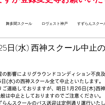
舞多聞スクール
ロヴェスト神戸
すずらんスクー
クール
アジリティスクール
ウォーキングサッカー
1月25日(水) 西神スクール中止
-8
U-7
U-6
BOSS ROOM（昌子力コラム）
5日(水)の西神スクール全て中止といたします。
全般は中止としておりますのでご注意ください。
日のすずらんスクールのバス送迎は定例通り運行いた