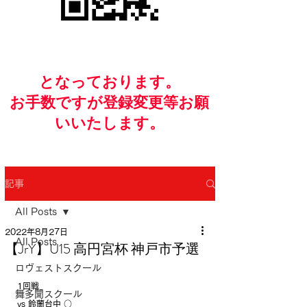
​となっております。
お手数ですが​登録変更等お願
いいたします。
記事
All Posts
2022年8月27日
All Posts
【JrY】U15 高円宮杯 神戸市予選
ロヴェストスクール
1回戦
舞多聞スクール
vs 鈴蘭台中 ○