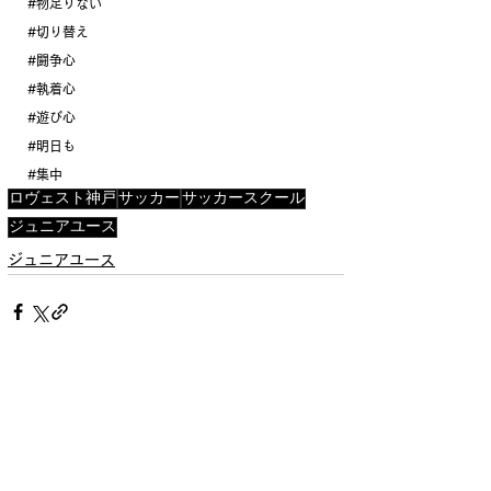
#物足りない
#切り替え
#闘争心
#執着心
#遊び心
#明日も
#集中
ロヴェスト神戸
サッカー
サッカースクール
ジュニアユース
ジュニアユース