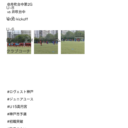
@井吹台中第2G
U-8
vs 井吹台中
U-7
9:00 kickoff
U-6
BOSS ROOM（昌子力コラム）
クラブコーチ
#ロヴェスト神戸
#ジュニアユース
#U15高円宮
#神戸市予選
#初戦突破