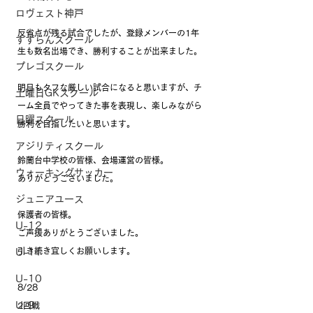
ロヴェスト神戸
反省点が残る試合でしたが、登録メンバーの1年
すずらんスクール
生も数名出場でき、勝利することが出来ました。
プレゴスクール
明日もタフな厳しい試合になると思いますが、チ
土曜日GKスクール
ーム全員でやってきた事を表現し、楽しみながら
日曜スクール
勝利を目指したいと思います。
アジリティスクール
鈴蘭台中学校の皆様、会場運営の皆様。
ウォーキングサッカー
ありがとうございました。
ジュニアユース
保護者の皆様。
U-12
ご声援ありがとうございました。
引き続き宜しくお願いします。
U-11
U-10
8/28
U-9
2回戦