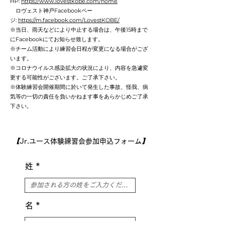
HP:
https://www.lovestkobe.com/home
ロヴェスト神戸Facebookペー
ジ:
https://m.facebook.com/LovestKOBE/
※当日、雨天などにより中止する場合は、午後15時まで
にFacebookにてお知らせ致します。
※チーム活動により練習会日程が変更になる場合がござ
います。
※コロナウイルス感染拡大の状況により、内容を急遽変
更する可能性がございます。ご了承下さい。
※体験練習会開催期間に於いて発生した事故、怪我、病
気等の一切の責任を負いかねます事をあらかじめご了承
下さい。
​【
Jr.ユース体験練習会参加申込フォーム
】
姓
名