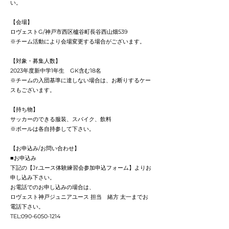
い。
【会場】
ロヴェストG/神戸市西区櫨谷町長谷西山畑539
※チーム活動により会場変更する場合がございます。
【対象・募集人数】
2023年度新中学1年生 GK含む18名
※チームの入団基準に達しない場合は、お断りするケー
スもございます。
【持ち物】
サッカーのできる服装、スパイク、飲料
※ボールは各自持参して下さい。
【お申込み/お問い合わせ】
■お申込み
下記の【Jr.ユース体験練習会参加申込フォーム】よりお
申し込み下さい。
お電話でのお申し込みの場合は、
ロヴェスト神戸ジュニアユース 担当 緒方 太一までお
電話下さい。
TEL:
090-6050-1214