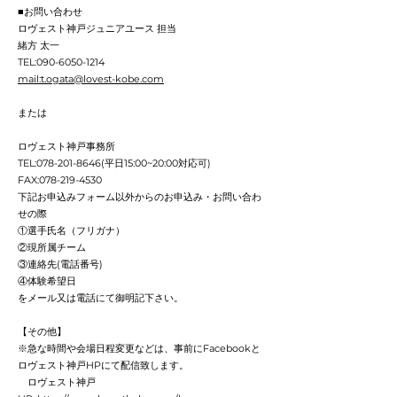
■お問い合わせ
ロヴェスト神戸ジュニアユース 担当
緒方 太一
TEL:
090-6050-1214
mail:t.ogata@lovest-kobe.com
または
ロヴェスト神戸事務所
TEL:
078-201-8646
(平日15:00~20:00対応可)
FAX:
078-219-4530
下記お申込みフォーム以外からのお申込み・お問い合わ
せの際
①選手氏名（フリガナ）
②現所属チーム
③連絡先(電話番号)
④体験希望日
をメール又は電話にて御明記下さい。
【その他】
※急な時間や会場日程変更などは、事前にFacebookと
ロヴェスト神戸HPにて配信致します。
ロヴェスト神戸