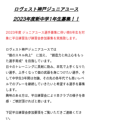
ロヴェスト神戸ジュニアユース
2023年度新中学1年生募集！！
2023年度 ジュニアユース選手募集に伴い現6年生を対
象に平日練習及び練習会参加募集を実施致します。
ロヴェスト神戸ジュニアユースでは
"個のスキル向上" に加え、 "創造力と向上心をもっ
た選手育成" を目指しています。
日々のトレーニングに真剣に励み、本気で上手くなりた
い選手、上手くなって個の武器を身につけたい選手、そ
して中学生3年間は勿論、その先の各年代でも高いレベ
ルでのプレーを継続していきたいと希望する選手を募集
します。
興味のある方は、平日練習会により本クラブの様子を体
感・ご検討頂ければと思います。
下記平日練習会参加要項をご覧いただきご連絡くださ
い。