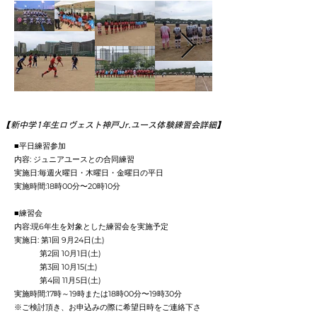
​【新中学1年生ロヴェスト神戸Jr.ユース体験練習会詳細】
■平日練習参加
内容: ジュニアユースとの合同練習
実施日:毎週火曜日・木曜日・金曜日の平日
実施時間:18時00分〜20時10分
■練習会
内容:現6年生を対象とした練習会を実施予定
実施日: 第1回 9月24日(土)
第2回 10月1日(土)
第3回 10月15(土)
第4回 11月5日(土)
実施時間:17時～19時または18時00分〜19時30分
※ご検討頂き、お申込みの際に希望日時をご連絡下さ