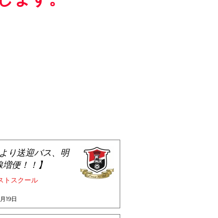
月より送迎バス、明
線増便！！】
ストスクール
3月19日