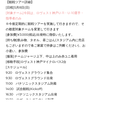
【観戦ツアー詳細】
[日程]5月8日(日)
[対象チーム]今回は、ロヴェスト神戸U-11・U-10選手・
指導者のみ
​※今後定期的に観戦ツアーを実施して行きますので、そ
の都度対象チームを変更して行きます
[参加費]¥3.000(税込)出発時に徴収いたします。
[持ち物]飲み物、タオル、昼ごはん(スタジアム内に売店
もございますので各ご家庭で持参はご判断ください)、お
小遣い、参加費
[服装]チームジャージ上下、中は上のみ赤ユニ着用
[移動手段]ロヴェスト神戸マイクロバス2台
[スケジュール]
9:20 ロヴェストグラウンド集合
9:30 ロヴェストグラウンド出発
11:00 パナソニックスタジアム到着
14:00 試合観戦(Kickoff)
16:30
パナソニックスタジアム出発
19:30 ロヴェストグラウンド到着
※スケジュールは、当日変更になる可能性がございま
す。
※スタジアム出発時、駐車場からの出庫に大変時間を要
する可能性がございます。
そのためロヴェストグラウンド到着時間が大幅に変更