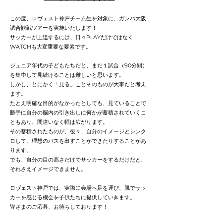
この度、ロヴェスト神戸チーム生を対象に、ガンバ大阪
試合観戦ツアーを実施いたします
！
サッカーが上達するには、日々PLAYだけではなく
WATCHも大変重要な要素です。
ジュニア年代の子どもたちだと、まだ１試合（90分間）
を集中して見続けることは難しいと思います。
しかし、とにかく「見る」ことそのものが大事だと考え
ます。
たとえ明確な目的がなかったとしても、見ていることで
勝手に自分の脳内の引き出しに何かが蓄積されていくこ
ともあり、間違いなく幅は広がります。
その蓄積されたものが、後々、自分のイメージとシンク
ロして、理想のパスを出すことができたりすることがあ
ります。
でも、自分の目の高さだけでサッカーをするだけだと、
それさえイメージできません。
ロヴェスト神戸では、実際に会場へ足を運び、肌でサッ
カーを感じる機会を子供たちに提供していきます。
皆さまのご応募、お待ちしております
！