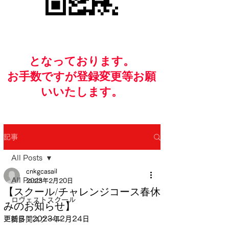
​となっております。
お手数ですが​登録変更等お願
いいたします。
記事
All Posts
cnkgcasail
All Posts
2023年2月20日
【スクール/チャレンジコース春休
ロヴェストスクール
みのお知らせ】
更新日：
2023年2月24日
舞多聞スクール