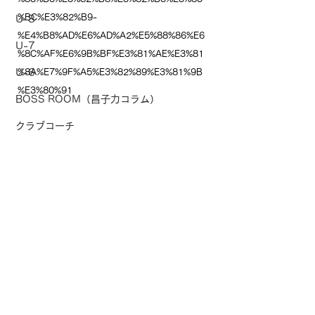
%BC%E3%82%B9-
U-8
%E4%B8%AD%E6%AD%A2%E5%88%86%E6
U-7
%8C%AF%E6%9B%BF%E3%81%AE%E3%81
U-6
%8A%E7%9F%A5%E3%82%89%E3%81%9B
%E3%80%91
BOSS ROOM（昌子力コラム）
クラブコーチ