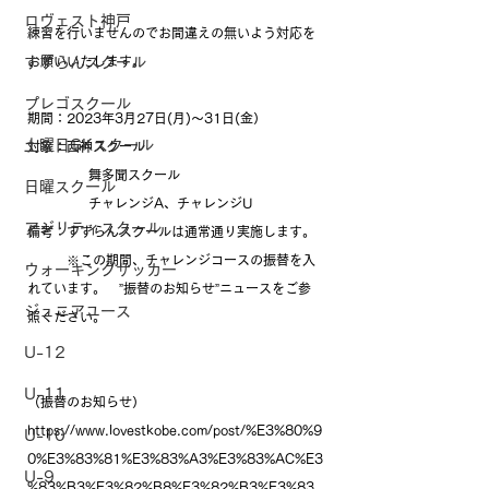
ロヴェスト神戸
練習を行いませんのでお間違えの無いよう対応を
すずらんスクール
お願いいたします。
プレゴスクール
期間：2023年3月27日(月)～31日(金）
土曜日GKスクール
対象：西神スクール
              舞多聞スクール
日曜スクール
              チャレンジA、チャレンジU
アジリティスクール
備考：すずらんスクールは通常通り実施します。
　　　※この期間、チャレンジコースの振替を入
ウォーキングサッカー
れています。　”振替のお知らせ”ニュースをご参
ジュニアユース
照ください。　　
U-12
U-11
（振替のお知らせ）
https://www.lovestkobe.com/post/%E3%80%9
U-10
0%E3%83%81%E3%83%A3%E3%83%AC%E3
U-9
%83%B3%E3%82%B8%E3%82%B3%E3%83