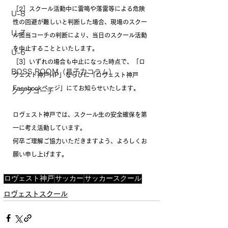
［2］スクール活動中に雷鳴や落雷等による危険
U-8
性の回避が難しいと判断した場合、現場のスクー
U-7
ル担当コーチの判断により、当日のスクール活動
を中止することといたします。
U-6
［3］いずれの場合も中止になった時点で、「ロ
BOSS ROOM（昌子力コラム）
ヴェスト神戸HP」ならびに「ロヴェスト神戸
Facebookページ」にてお知らせいたします。
クラブコーチ
ロヴェスト神戸では、スクール生の安全確保を第
一に考え活動しています。
何卒ご理解ご協力いただきますよう、よろしくお
願い申し上げます。
ロヴェスト神戸
サッカー
サッカースクール
ロヴェストスクール