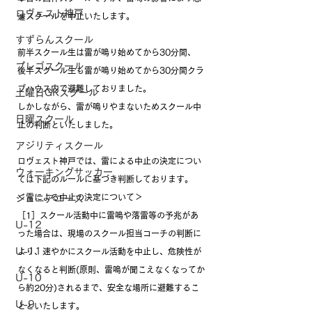
ロヴェスト神戸
遽スクールを中止いたします。
すずらんスクール
前半スクール生は雷が鳴り始めてから30分間、
プレゴスクール
後半スクール生も雷が鳴り始めてから30分間クラ
ブハウス内で避難しておりました。
土曜日GKスクール
しかしながら、雷が鳴りやまないためスクール中
日曜スクール
止の判断といたしました。
アジリティスクール
ロヴェスト神戸では、雷による中止の決定につい
ウォーキングサッカー
ては下記のルールに基づき判断しております。
＜雷による中止の決定について＞
ジュニアユース
［1］スクール活動中に雷鳴や落雷等の予兆があ
U-12
った場合は、現場のスクール担当コーチの判断に
U-11
より、速やかにスクール活動を中止し、危険性が
なくなると判断(原則、雷鳴が聞こえなくなってか
U-10
ら約20分)されるまで、安全な場所に避難するこ
U-9
とといたします。