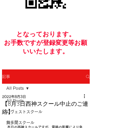
​となっております。
お手数ですが​登録変更等お願
いいたします。
記事
All Posts
2022年8月3日
All Posts
【8月3日西神スクール中止のご連
絡】
ロヴェストスクール
舞多聞スクール
本日の西神スクールですが、雷鳴の影響により急