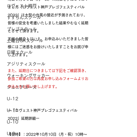
ロヴェスト神戸
ました『ロヴェスト神戸プレゴフェスティバル
2022』は大型の台風の接近が予測されており、
すずらんスクール
皆様の安全を考慮いたしました結果やむなく延期
プレゴスクール
とさせて頂きます。
天候の都合とはいえ、お申込みいただきました皆
土曜日GKスクール
様にはご迷惑をお掛けいたしますことをお詫び申
日曜スクール
し上げます。
アジリティスクール
また、延期日につきましては下記をご確認頂き、
ウォーキングサッカー
参加ご希望の方は再度お申し込みフォームよりお
申込みをお願い申し上げます。
ジュニアユース
U-12
U-11
ー『ロヴェスト神戸プレゴフェスティバル
2022』延期詳細ー
U-10
U-9
【日時】：2022年10月10日（月・祝）10時～