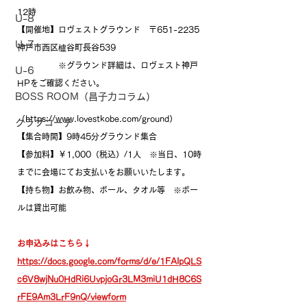
12時
U-8
【開催地】ロヴェストグラウンド　〒651-2235 
U-7
神戸市西区櫨谷町長谷539
　　　　　※グラウンド詳細は、ロヴェスト神戸
U-6
HPをご確認ください。
BOSS ROOM（昌子力コラム）
（
https://www.lovestkobe.com/ground
）
クラブコーチ
【集合時間】9時45分グラウンド集合
【参加料】￥1,000（税込）/1人　※当日、10時
までに会場にてお支払いをお願いいたします。
【持ち物】お飲み物、ボール、タオル等　※ボー
ルは貸出可能
お申込みはこちら↓
https://docs.google.com/forms/d/e/1FAIpQLS
c6V8wjNu0HdRi6UvpjoGr3LM3miU1dH8C6S
rFE9Am3LrF9nQ/viewform