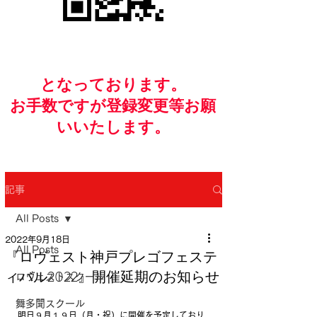
​となっております。
お手数ですが​登録変更等お願
いいたします。
記事
All Posts
2022年9月18日
All Posts
『ロヴェスト神戸プレゴフェステ
ィバル2022』開催延期のお知らせ
ロヴェストスクール
舞多聞スクール
明日９月１９日（月・祝）に開催を予定しており