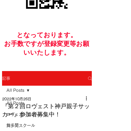
​となっております。
お手数ですが​登録変更等お願
いいたします。
記事
All Posts
2022年10月26日
All Posts
『第２回ロヴェスト神戸親子サッ
カー』参加者募集中！
ロヴェストスクール
舞多聞スクール