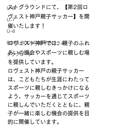
ストグラウンドにて、【第2回ロ
U-8
ヴェスト神戸親子サッカー】を開
U-7
催いたします！
U-6
ロヴェスト神戸では、親子のふれ
BOSS ROOM（昌子力コラム）
あいの機会やスポーツに親しむ場
クラブコーチ
を提供しています。
ロヴェスト神戸の親子サッカー
は、こどもたちが生涯にわたって
スポーツに親しむきっかけになる
よう、サッカーを通じてスポーツ
に親しんでいただくとともに、親
子が一緒に楽しむ機会の提供を目
的に開催しています。