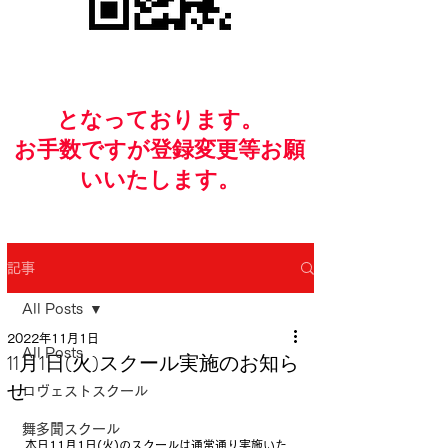
​となっております。
お手数ですが​登録変更等お願
いいたします。
記事
All Posts
2022年11月1日
All Posts
11月1日(火)スクール実施のお知ら
せ
ロヴェストスクール
舞多聞スクール
本日11月1日(火)のスクールは通常通り実施いた