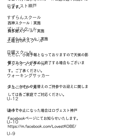
ロヴェスト神戸
します。
すずらんスクール
西神スクール：実施
プレゴスクール
舞多聞スクール：実施
すずらんスクール：実施
土曜日GKスクール
日曜スクール
ただし、小雨予報となっておりますので天候の影
響でスクールが早めに終了する場合もございま
アジリティスクール
す。ご了承ください。
ウォーキングサッカー
また、タオルや着替えのご持参やお迎えに関しま
ジュニアユース
しては各ご家庭でご対応ください。
U-12
U-11
途中で中止になった場合はロヴェスト神戸
Facebookページにてお知らせいたします。
U-10
https://m.facebook.com/LovestKOBE/
U-9