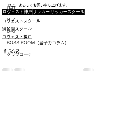
以上、よろしくお願い申し上げます。
U-8
ロヴェスト神戸
サッカー
サッカースクール
U-7
ロヴェストスクール
舞多聞スクール
U-6
ロヴェスト神戸
BOSS ROOM（昌子力コラム）
クラブコーチ