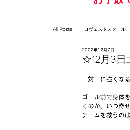
All Posts
ロヴェストスクール
2022年12月7日
土曜日GKスクール
日曜ス
☆12月3
U-11
U-10
U-9
U
一対一に強くな
ゴール前で身体
くのか、いつ寄
チームを救うの