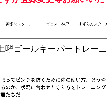
舞多聞スクール
ロヴェスト神戸
すずらんスクー
クール
アジリティスクール
ウォーキングサッカー
日土曜ゴールキーパートレー
-8
U-7
U-6
BOSS ROOM（昌子力コラム）
る！
を張ってピンチを防ぐために体の使い方、どうや
せるのか、状況に合わせた守り方をトレーニング
は君たちだ！！