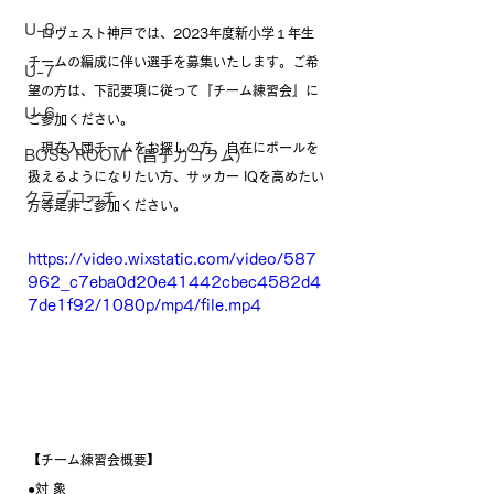
U-8
　ロヴェスト神戸では、2023年度新小学１年生
チームの編成に伴い選手を募集いたします。ご希
U-7
望の方は、下記要項に従って『チーム練習会』に
U-6
ご参加ください。
　現在入団チームをお探しの方、自在にボールを
BOSS ROOM（昌子力コラム）
扱えるようになりたい方、サッカー IQを高めたい
クラブコーチ
方等是非ご参加ください。
https://video.wixstatic.com/video/587
962_c7eba0d20e41442cbec4582d4
7de1f92/1080p/mp4/file.mp4
【チーム練習会概要】
●対 象