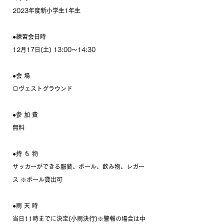
2023年度新小学生1年生
●練習会日時
12月17日(土) 13:00～14:30
●会 場
ロヴェストグラウンド
●参 加 費
無料
●持 ち 物
サッカーができる服装、ボール、飲み物、レガー
ス ※ボール貸出可
●雨 天 時
当日11時までに決定(小雨決行)※警報の場合は中