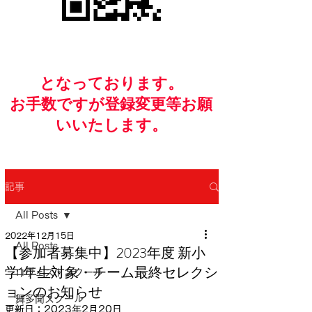
​となっております。
お手数ですが​登録変更等お願
いいたします。
記事
All Posts
2022年12月15日
All Posts
【参加者募集中】2023年度 新小
学1年生対象・チーム最終セレクシ
ロヴェストスクール
ョンのお知らせ
舞多聞スクール
更新日：
2023年2月20日