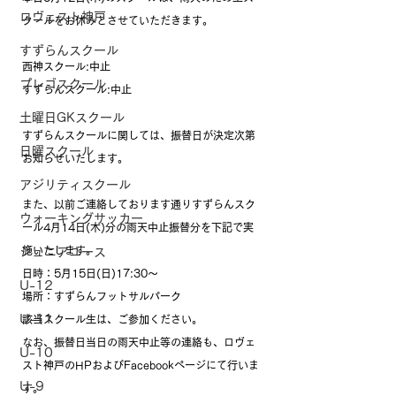
ロヴェスト神戸
クールをお休みとさせていただきます。
すずらんスクール
西神スクール:中止
プレゴスクール
すずらんスクール:中止
土曜日GKスクール
すずらんスクールに関しては、振替日が決定次第
日曜スクール
お知らせいたします。
アジリティスクール
また、以前ご連絡しております通りすずらんスク
ウォーキングサッカー
ール4月14日(木)分の雨天中止振替分を下記で実
施いたします。
ジュニアユース
日時：5月15日(日)17:30〜
U-12
場所：すずらんフットサルパーク
U-11
該当スクール生は、ご参加ください。
なお、振替日当日の雨天中止等の連絡も、ロヴェ
U-10
スト神戸のHPおよびFacebookページにて行いま
U-9
す。 