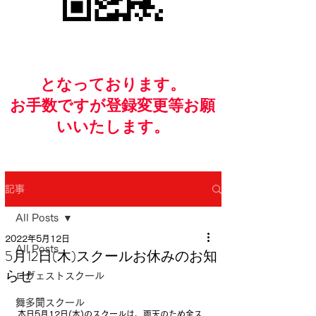
​となっております。
お手数ですが​登録変更等お願
いいたします。
記事
All Posts
2022年5月12日
All Posts
5月12日(木)スクールお休みのお知
らせ
ロヴェストスクール
舞多聞スクール
本日5月12日(木)のスクールは、雨天のため全ス