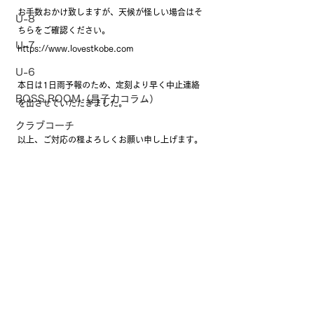
お手数おかけ致しますが、天候が怪しい場合はそ
U-8
ちらをご確認ください。 
U-7
https://www.lovestkobe.com
U-6
本日は1日雨予報のため、定刻より早く中止連絡
BOSS ROOM（昌子力コラム）
を出させていただきました。
クラブコーチ
以上、ご対応の程よろしくお願い申し上げます。