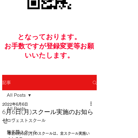
​となっております。
お手数ですが​登録変更等お願
いいたします。
記事
All Posts
2022年6月6日
All Posts
6月6日(月)スクール実施のお知ら
せ
ロヴェストスクール
舞多聞スクール
本日6月6日(月)のスクールは、全スクール実施い