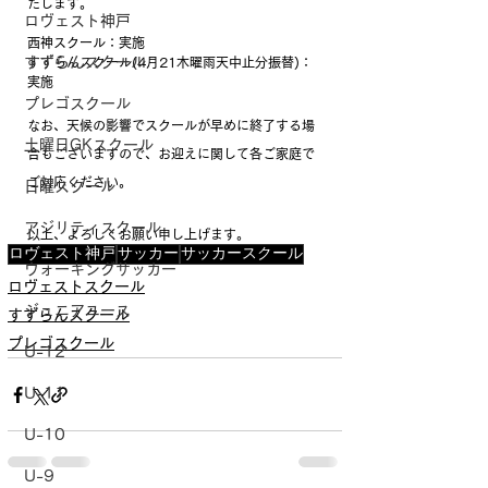
たします。
ロヴェスト神戸
西神スクール：実施
すずらんスクール
すずらんスクール(4月21木曜雨天中止分振替)：
実施
プレゴスクール
なお、天候の影響でスクールが早めに終了する場
土曜日GKスクール
合もございますので、お迎えに関して各ご家庭で
ご対応ください。
日曜スクール
アジリティスクール
以上、よろしくお願い申し上げます。
ロヴェスト神戸
サッカー
サッカースクール
ウォーキングサッカー
ロヴェストスクール
ジュニアユース
すずらんスクール
プレゴスクール
U-12
U-11
U-10
U-9