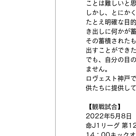
ことは難しいと
しかし、とにか
たとえ明確な目
き出しに何かが
その蓄積された
出すことができ
でも、自分の目
ません。
ロヴェスト神戸
供たちに提供し
【観戦試合】
2022年5月8
命J1リーグ 第
14：00キック