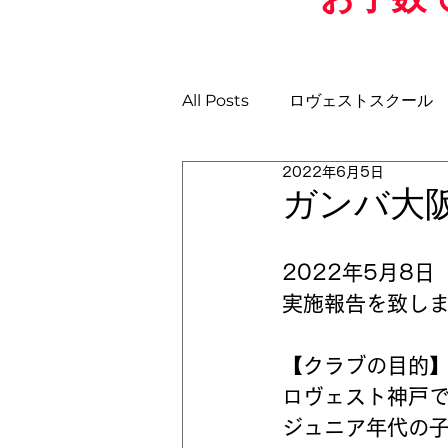
All Posts
ロヴェストスクール
2022年6月5日
土曜日GKスクール
日曜ス
ガンバ大
U-11
U-10
U-9
U
2022年5月8
実施報告を致し
【クラブの目的】
ロヴェスト神戸で
ジュニア年代の子