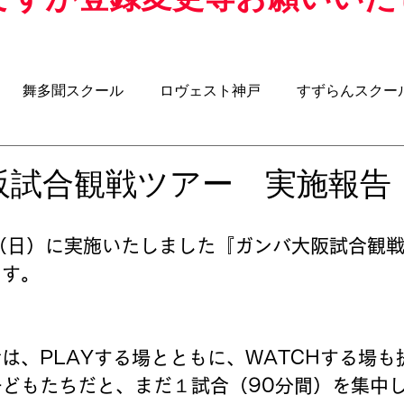
舞多聞スクール
ロヴェスト神戸
すずらんスクー
クール
アジリティスクール
ウォーキングサッカー
阪試合観戦ツアー 実施報告
-8
U-7
U-6
BOSS ROOM（昌子力コラム）
日（日）に実施いたしました『ガンバ大阪試合観
ます。
​
は、PLAYする場とともに、WATCHする場も
どもたちだと、まだ１試合（90分間）を集中