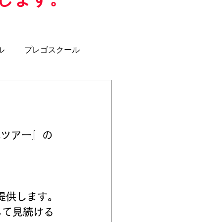
ル
プレゴスクール
ジュニアユース
U-12
クラブコーチ
戦ツアー』の
提供します。
して見続ける