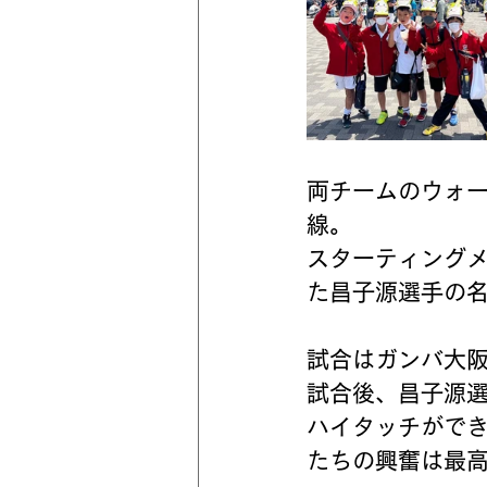
両チームのウォ
線。
スターティング
た昌子源選手の名
試合はガンバ大阪
試合後、昌子源
ハイタッチがで
たちの興奮は最