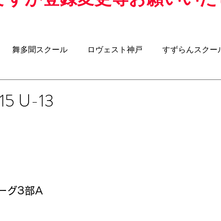
舞多聞スクール
ロヴェスト神戸
すずらんスクー
クール
アジリティスクール
ウォーキングサッカー
5 U-13
日
-8
U-7
U-6
BOSS ROOM（昌子力コラム）
ーグ3部A