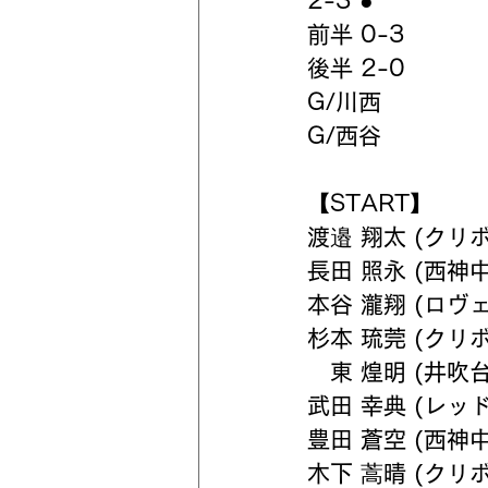
2-3 ●
前半 0-3　
後半 2-0
G/川西
G/西谷
【START】
渡邉 翔太 (クリ
長田 照永 (西神中
本谷 瀧翔 (ロヴ
杉本 琉莞 (クリ
　東 煌明 (井吹
武田 幸典 (レッ
豊田 蒼空 (西神中
木下 蒿晴 (クリ