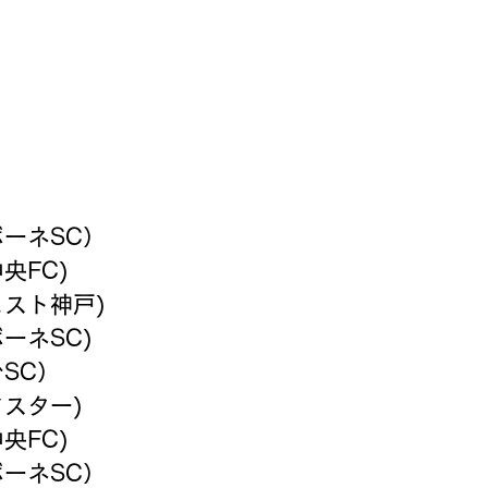
ボーネSC）
央FC)
ェスト神戸)
ボーネSC)
台SC）
ドスター)
央FC)
ボーネSC）