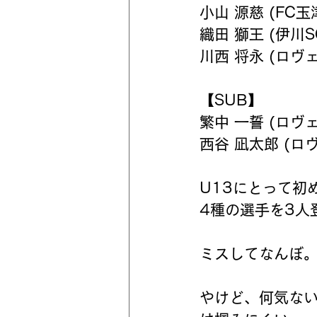
小山 源慈 (FC玉
織田 獅王 (伊川
川西 将永 (ロヴ
【SUB】
繁中 一誓 (ロヴ
西谷 凪太郎 (ロ
U13にとって初
4種の選手を3人
ミスしてなんぼ
やけど、何気な