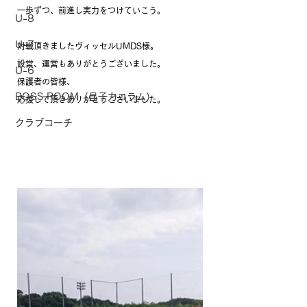
一歩ずつ、前進し実力をつけていこう。
U-8
U-7
対戦頂きましたヴィッセルUMDS様。
設営、運営もありがとうございました。
U-6
保護者の皆様、
BOSS ROOM（昌子力コラム）
応援して頂きありがとうございました。
クラブコーチ