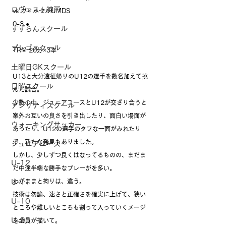
ロヴェスト神戸
vs ヴィッセルUMDS 
0-3 ●
すずらんスクール
プレゴスクール
TRM 20分×3本
土曜日GKスクール
U13と大分遠征帰りのU12の選手を数名加えて挑
日曜スクール
んだ試合。
少数の中、ジュニアユースとU12が交ざり合うと
アジリティスクール
案外お互いの良さを引き出したり、面白い場面が
ウォーキングサッカー
あったり、U12の選手のタフな一面がみれたり
で、新たな発見もありました。
ジュニアユース
しかし、少しずつ良くはなってるものの、まだま
U-12
だ中途半端な勝手なプレーがを多い。
わがままと拘りは、違う。
U-11
技術は勿論、速さと正確さを確実に上げて、狭い
U-10
ところや難しいところも割って入っていくメージ
U-9
を全員が描いて。