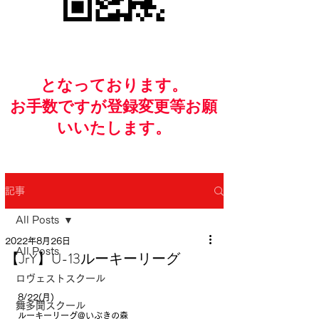
​となっております。
お手数ですが​登録変更等お願
いいたします。
記事
All Posts
2022年8月26日
All Posts
【JrY】U-13ルーキーリーグ
ロヴェストスクール
8/22(月)
舞多聞スクール
ルーキーリーグ@いぶきの森