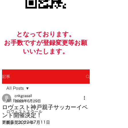
​となっております。
お手数ですが​登録変更等お願
いいたします。
記事
All Posts
cnkgcasail
All Posts
2022年6月29日
ロヴェスト神戸親子サッカーイベ
ロヴェストスクール
ント開催決定！
更新日：
2022年7月11日
舞多聞スクール