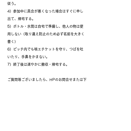
従う。
4）参加中に具合が悪くなった場合はすぐに申し
出て、帰宅する。
5）ボトル・水筒は自宅で準備し、他人の物は使
用しない（取り違え防止のため必ず名前を大きく
書く）
6）ピッチ内でも咳エチケットを守り、つばを吐
いたり、手鼻をかまない。
7）終了後は速やかに撤収・帰宅する。
ご質問等ございましたら、HPのお問合せまたは下
記電話番号にご連絡ください。
​株式会社Casail代表番号：08025116444
皆様のご参加、お待ちしております！