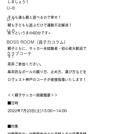
しましょう！
U-8
子ども達も親と遊べるので幸せ！
U-7
親も子どもも遊ぶだけで運動不足解消！
U-6
あっというまの60分です⭐
BOSS ROOM（昌子力コラム）
親子ともに、サッカー未経験者・初心者大歓迎で
クラブコーチ
す！
是非ご参加ください。
基本的なボールの蹴り方、止め方、運び方などを
ロヴェスト神戸のコーチが直接指導いたします！
＜＜親子サッカー開催概要＞＞
■日時
2022年7月23日(土)13:00～14:00
■対象