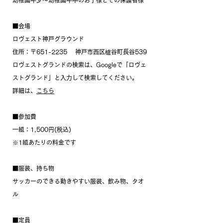
幼稚園年少～幼稚園年中のお子様とその保護者様
■会場
ロヴェスト神戸グラウンド
住所：〒651-2235 　神戸市西区櫨谷町長谷539
ロヴェストグランドの検索は、Googleで「ロヴェ
ストグランド」と入力して検索してください。
詳細は、
こちら
■参加費
一組：1,500円(税込)
※1組あたりの料金です
■服装、持ち物
サッカーのできる動きやすい服装、飲み物、タオ
ル
■定員