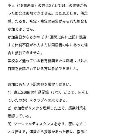
小人（18歳未満）の方は37.5°C以上の発熱があ
った場合は参加できません。また息苦しさ、倦怠
感、だるさ、味覚・嗅覚の異常がみられた場合も
参加できません。
参加当日からさかのぼり1週間以内に上記に該当
する体調不良が本人または同居者の中にあった場
合も参加できません。
学校など通っている教育機関または職場より外出
自粛を要請されている方は参加できません。
参加にあたり下記内容を厳守ください。
1）直近2週間の行動記録（いつ、どこで、何をし
ていたのか）をクラブへ開示できる。
2）参加者がリスクを理解した上で、感染対策を
確認している。
3）ソーシャルディスタンスを守り、密になるこ
とは控える。運営から指示があった際は、指示に