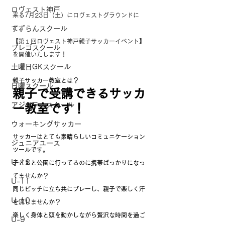
ロヴェスト神戸
来る7月23日（土）にロヴェストグラウンドに
すずらんスクール
て、
【第１回ロヴェスト神戸親子サッカーイベント】
プレゴスクール
を開催いたします！
土曜日GKスクール
親子サッカー教室とは？
日曜スクール
親子で受講できるサッカ
アジリティスクール
ー教室です！
ウォーキングサッカー
サッカーはとても素晴らしいコミュニケーション
ジュニアユース
ツールです。
U-12
子どもと公園に行ってるのに携帯ばっかりになっ
てませんか？
U-11
同じピッチに立ち共にプレーし、親子で楽しく汗
U-10
を流しませんか？
楽しく身体と頭を動かしながら贅沢な時間を過ご
U-9