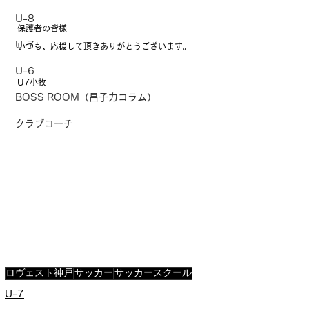
U-8
保護者の皆様
U-7
いつも、応援して頂きありがとうございます。
U-6
U7小牧
BOSS ROOM（昌子力コラム）
クラブコーチ
ロヴェスト神戸
サッカー
サッカースクール
U-7