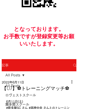
​となっております。
お手数ですが​登録変更等お願
いいたします。
記事
All Posts
2022年6月11日
All Posts
【U7】⚽️トレーニングマッチ⚽️
ロヴェストスクール
6月11日(土)
舞多聞スクール
#新多聞SC
 さん 
#西神中央
 さんとのトレーニン