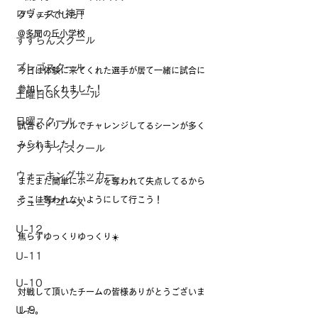
ロヴェスト神戸
グマッチでした！
@多聞の丘小学校
すずらんスクール
プレゴスクール
今日は体験に来てくれた選手が居て一緒に試合に
参加してくれました！
土曜日GKスクール
日曜スクール
試合もドリブルでチャレンジしてるシーンが多く
みられました！
アジリティスクール
ウォーキングサッカー
まだまだ簡単にボールを奪われて失点してるから
そこは奪われないようにして行こう！
ジュニアユース
U-12
焦らずゆっくりゆっくり☀️
U-11
U-10
対戦して頂いたチームの皆様ありがとうございま
U-9
した。