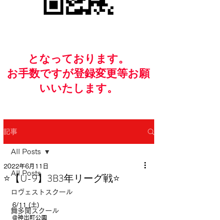
​となっております。
お手数ですが​登録変更等お願
いいたします。
記事
All Posts
2022年6月11日
All Posts
⭐️【U-9】3B3年リーグ戦⭐️
ロヴェストスクール
6/11 (土)
舞多聞スクール
@神出町公園