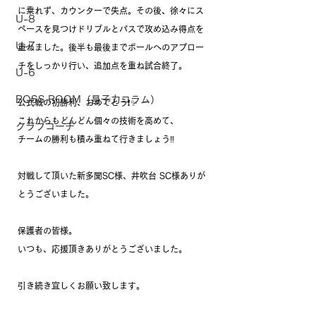
に乗れず、カウンターで失点。その後、徐々にス
U-8
ペースを見つけドリブルとパスで攻め込み得点を
U-7
重ねました。後半も最後までボールへのアプロー
チをしっかり行い、追加点を重ね試合終了。
U-6
BOSS ROOM（昌子力コラム）
公式戦の初勝利、おめでとう❗️✨
これからもどんどん個々の技術を高めて、
クラブコーチ
チームの勝利も積み重ねて行きましょう‼️
対戦して頂いた新多聞SC様、井吹台 SC様ありが
とうございました。
保護者の皆様。
いつも、応援頂きありがとうございました。
引き続き宜しくお願い致します。