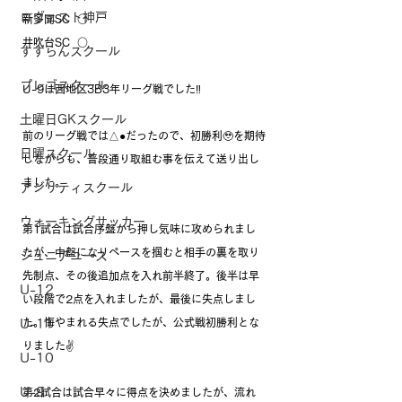
ロヴェスト神戸
新多聞SC  ○
井吹台SC  ○
すずらんスクール
プレゴスクール
U-9は西地区3B3年リーグ戦でした‼️
土曜日GKスクール
前のリーグ戦では△●だったので、初勝利🥹を期待
日曜スクール
しながらも、普段通り取組む事を伝えて送り出し
ました。
アジリティスクール
ウォーキングサッカー
第1試合は試合序盤から押し気味に攻められまし
たが、中盤になりペースを掴むと相手の裏を取り
ジュニアユース
先制点、その後追加点を入れ前半終了。後半は早
U-12
い段階で2点を入れましたが、最後に失点しまし
た。悔やまれる失点でしたが、公式戦初勝利とな
U-11
りました✌️
U-10
U-9
第2試合は試合早々に得点を決めましたが、流れ