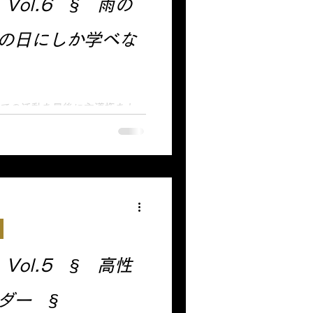
】Vol.6 § 雨の
の日にしか学べな
グでの活動を最後に主導権をも
置き、サッカー協会のトレセン
多種年代のサッカー大会視察・
ていろいろなサッカーを観てき
20年ほど観てきたことになる
】Vol.5 § 高性
ダー §