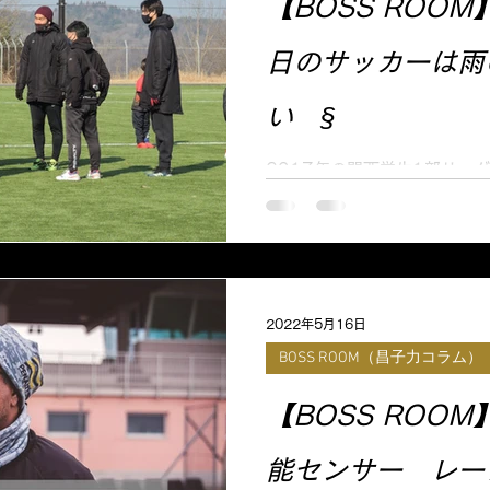
【BOSS ROOM
日のサッカーは雨
BOSS ROOM（昌子力コラム）
クラブコーチ
い §
2017年の関西学生1部リー
ってのチーム指導から距離を
活動・指導者養成活動・種々
トレーニング視察などを通し
た。大学生カテゴリーは延べ
が...
2022年5月16日
BOSS ROOM（昌子力コラム）
【BOSS ROOM
能センサー レー