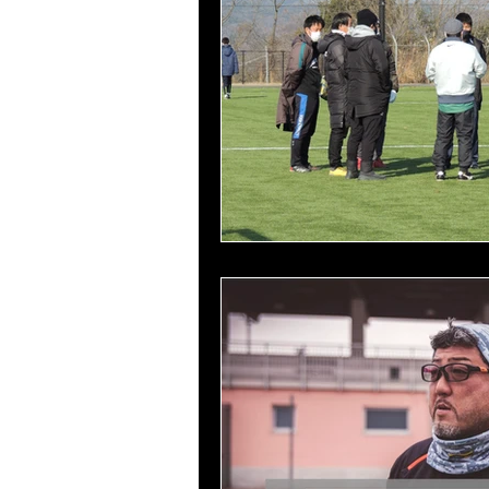
U-8
U-7
U-6