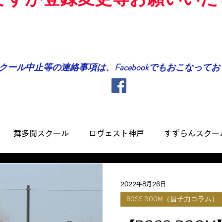
クール中止等の連絡事項は、Facebookでもおこなって
舞多聞スクール
ロヴェスト神戸
すずらんスクー
Kスクール
日曜スクール
アジリティスクール
2022年8月26日
BOSS ROOM（昌子力コラム）
ュニアユース
U-12
U-11
U-10
U-9