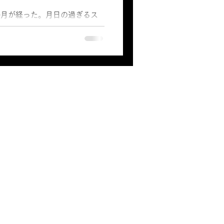
か月が経った。月日の過ぎるス
な気がするのは私だけだろう
ナウィルス感染症（COVID-
ルスの感染報告や感染急増が出始
既に2年が経つ。私はこの...