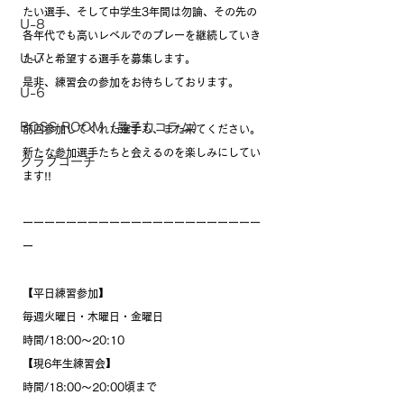
たい選手、そして中学生3年間は勿論、その先の
U-8
各年代でも高いレベルでのプレーを継続していき
U-7
たいと希望する選手を募集します。
是非、練習会の参加をお待ちしております。
U-6
BOSS ROOM（昌子力コラム）
前回参加してくれた選手も、また来てください。
新たな参加選手たちと会えるのを楽しみにしてい
クラブコーチ
ます!!
ーーーーーーーーーーーーーーーーーーーーーー
ー
【平日練習参加】
毎週火曜日・木曜日・金曜日
時間/18:00〜20:10
【現6年生練習会】
時間/18:00〜20:00頃まで