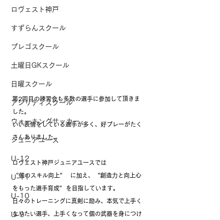
ロヴェスト神戸
すずらんスクール
プレゴスクール
土曜日GKスクール
日曜スクール
第2回目の練習会も多数の選手に参加して頂きま
アジリティスクール
した。
ウォーキングサッカー
いい表情をしている選手が多く、好プレーがたく
さんありました。
ジュニアユース
U-12
ロヴェスト神戸ジュニアユースでは
  "個のスキル向上"    に加え、  "創造力と向上心
U-11
をもった選手育成"  を目指しています。
U-10
日々のトレーニングに真剣に励み、本気で上手く
なりたい選手、上手くなって個の武器を身につけ
U-9