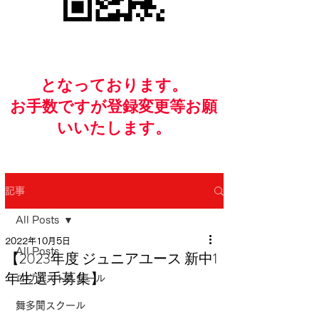
​となっております。
お手数ですが​登録変更等お願
いいたします。
記事
All Posts
2022年10月5日
All Posts
【2023年度 ジュニアユース 新中1
年生選手募集】
ロヴェストスクール
舞多聞スクール