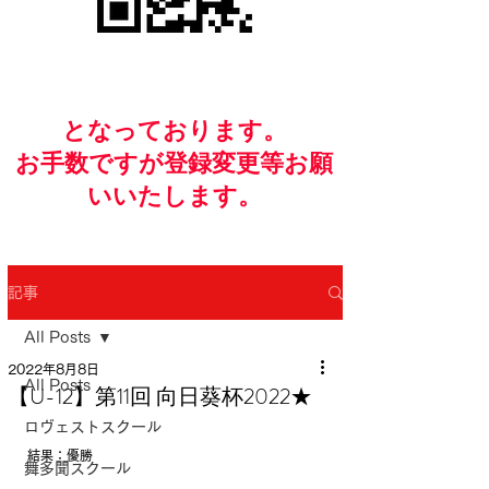
​となっております。
お手数ですが​登録変更等お願
いいたします。
記事
All Posts
2022年8月8日
All Posts
【U-12】第11回 向日葵杯2022★
ロヴェストスクール
結果：優勝
舞多聞スクール