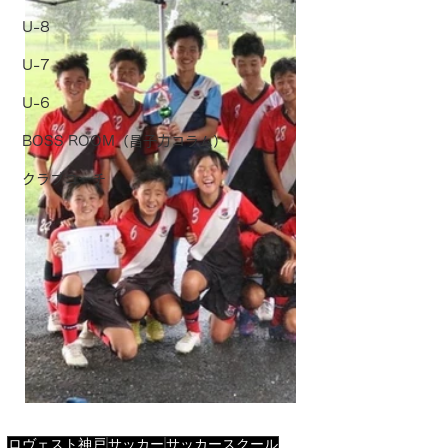
U-8
U-7
U-6
BOSS ROOM（昌子力コラム）
クラブコーチ
ロヴェスト神戸
サッカー
サッカースクール