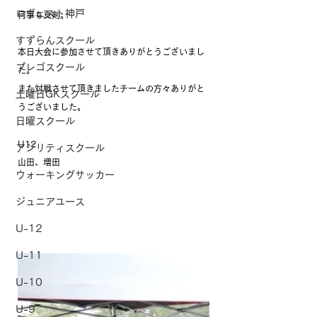
ロヴェスト神戸
何事も真剣。
すずらんスクール
本日大会に参加させて頂きありがとうございまし
プレゴスクール
た。
また対戦させて頂きましたチームの方々ありがと
土曜日GKスクール
うございました。
日曜スクール
U12
アジリティスクール
山田、増田
ウォーキングサッカー
ジュニアユース
U-12
U-11
U-10
U-9